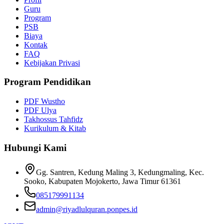
Guru
Program
PSB
Biaya
Kontak
FAQ
Kebijakan Privasi
Program Pendidikan
PDF Wustho
PDF Ulya
Takhossus Tahfidz
Kurikulum & Kitab
Hubungi Kami
Gg. Santren, Kedung Maling 3, Kedungmaling, Kec.
Sooko, Kabupaten Mojokerto, Jawa Timur 61361
085179991134
admin@riyadlulquran.ponpes.id