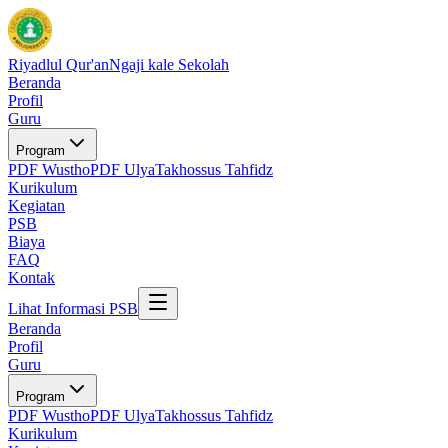
Riyadlul Qur'an
Ngaji kale Sekolah
Beranda
Profil
Guru
Program
PDF Wustho
PDF Ulya
Takhossus Tahfidz
Kurikulum
Kegiatan
PSB
Biaya
FAQ
Kontak
Lihat Informasi PSB
Beranda
Profil
Guru
Program
PDF Wustho
PDF Ulya
Takhossus Tahfidz
Kurikulum