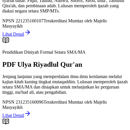
syariat dasar: Fiqih, Tauhid, Nahwu, Shorof, Siroh, Imla', Tahsinul
Qira'ah, dan pembinaan adab. Lulusan memperoleh ijazah yang
diakui negara setara SMP/MTs.
NPSN
221235160107
Terakreditasi Mumtaz oleh Majelis
Masyayikh
Lihat Detail
Pendidikan Diniyah Formal Setara SMA/MA
PDF Ulya Riyadlul Qur'an
Jenjang lanjutan yang memperdalam ilmu-ilmu keislaman melalui
kajian kitab kuning tingkat mutaqaddim. Lulusan memperoleh ijazah
setara SMA/MA dan disiapkan untuk melanjutkan ke perguruan
tinggi, ma'had ali, atau pengabdian.
NPSN
231235160096
Terakreditasi Mumtaz oleh Majelis
Masyayikh
Lihat Detail