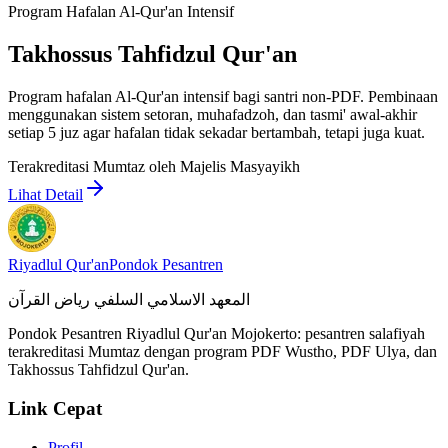
Program Hafalan Al-Qur'an Intensif
Takhossus Tahfidzul Qur'an
Program hafalan Al-Qur'an intensif bagi santri non-PDF. Pembinaan
menggunakan sistem setoran, muhafadzoh, dan tasmi' awal-akhir
setiap 5 juz agar hafalan tidak sekadar bertambah, tetapi juga kuat.
Terakreditasi Mumtaz oleh Majelis Masyayikh
Lihat Detail
Riyadlul Qur'an
Pondok Pesantren
المعهد الاسلامي السلفي رياض القرآن
Pondok Pesantren Riyadlul Qur'an Mojokerto: pesantren salafiyah
terakreditasi Mumtaz dengan program PDF Wustho, PDF Ulya, dan
Takhossus Tahfidzul Qur'an.
Link Cepat
Profil